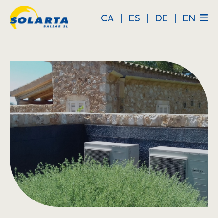
Skip
Skip
CA
|
ES
|
DE
|
EN
to
to
main
primary
content
sidebar