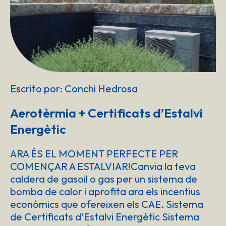
Escrito por: Conchi Hedrosa
Aerotèrmia + Certificats d’Estalvi
Energètic
ARA ÉS EL MOMENT PERFECTE PER
COMENÇAR A ESTALVIAR!Canvia la teva
caldera de gasoil o gas per un sistema de
bomba de calor i aprofita ara els incentius
econòmics que ofereixen els CAE. Sistema
de Certificats d’Estalvi Energètic Sistema