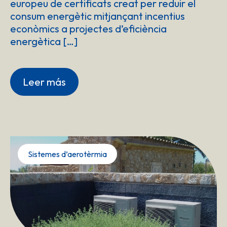
europeu de certificats creat per reduir el
consum energètic mitjançant incentius
econòmics a projectes d’eficiència
energètica […]
Leer más
Sistemes d’aerotèrmia