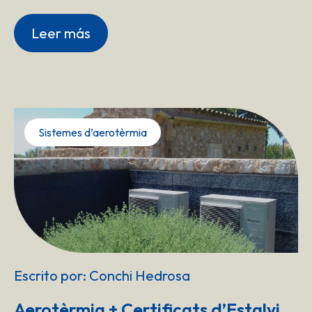
Leer más
Sistemes d’aerotèrmia
Escrito por: Conchi Hedrosa
Aerotèrmia + Certificats d’Estalvi