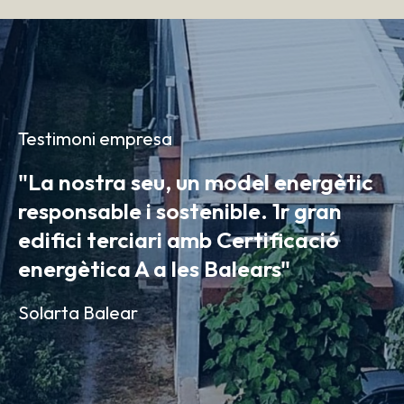
Testimoni empresa
"La nostra seu, un model energètic
responsable i sostenible. 1r gran
edifici terciari amb Certificació
energètica A a les Balears"
Solarta Balear