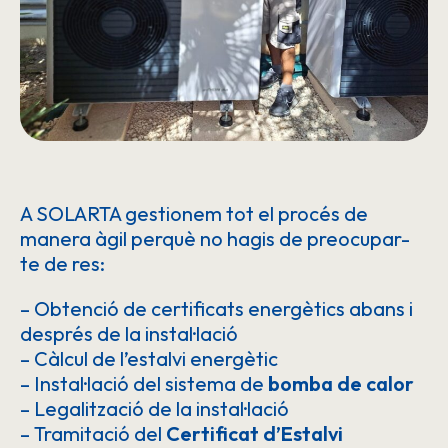
A SOLARTA gestionem tot el procés de
manera àgil perquè no hagis de preocupar-
te de res:
– Obtenció de certificats energètics abans i
després de la instal·lació
– Càlcul de l’estalvi energètic
– Instal·lació del sistema de
bomba de calor
– Legalització de la instal·lació
– Tramitació del
Certificat d’Estalvi