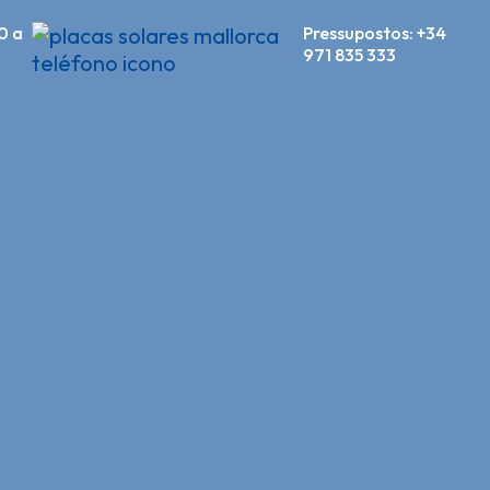
0 a
Pressupostos:
+34
971 835 333