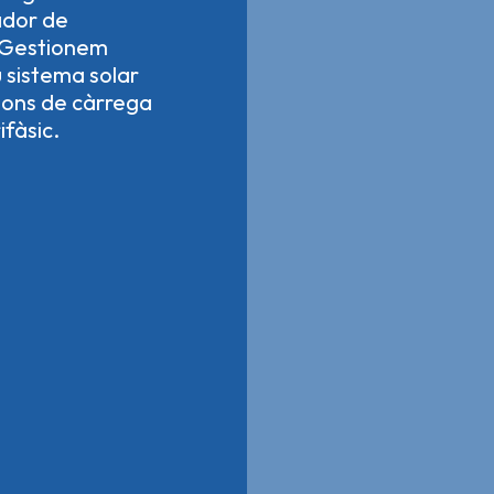
lador de
. Gestionem
u sistema solar
ions de càrrega
ifàsic.