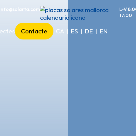
info@solarta.com
L-V 8:0
17:00
jectes
Contacte
CA
|
ES
|
DE
|
EN