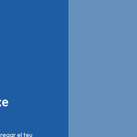
xe
regar el teu