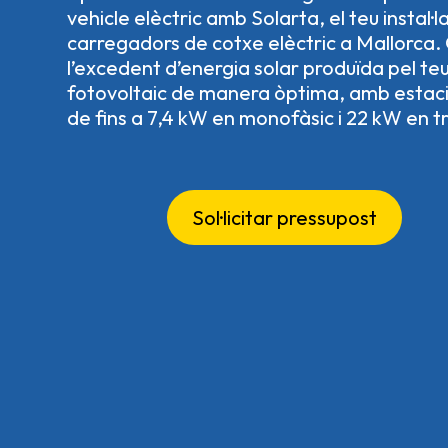
vehicle elèctric amb Solarta, el teu instal·
carregadors de cotxe elèctric a Mallorca
l’excedent d’energia solar produïda pel te
fotovoltaic de manera òptima, amb estac
de fins a 7,4 kW en monofàsic i 22 kW en tr
Sol·licitar pressupost